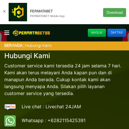
×
PERMATABET
Download
PERMATABET Mobile App
MASUK
DAFTAR
Hubungi Kami
BERANDA
Hubungi Kami
Customer service kami tersedia 24 jam selama 7 hari.
Kami akan terus melayani Anda kapan pun dan di
manapun Anda berada. Cukup kontak kami akan
langsung menyapa Anda. Silakan pilih layanan
customer service yang tersedia.
Live chat : Livechat 24JAM
Whatsapp : +6282115425391