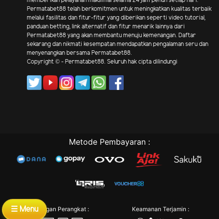
memberikan pelayanan maksimal selama 24 jam penuh setiap hari.
Permatabet88 telah berkomitmen untuk meningkatkan kualitas terbaik
melalui fasilitas dan fitur-fitur yang diberikan seperti video tutorial,
panduan betting, link alternatif dan fitur menarik lainnya dari
Permatabet88 yang akan membantu menuju kemenangan. Daftar
sekarang dan nikmati kesempatan mendapatkan pengalaman seru dan
menyenangkan bersama Permatabet88.
Copyright © - Permatabet88. Seluruh hak cipta dilindungi
Metode Pembayaran :
☰ Menu
Dukungan Perangkat :
Keamanan Terjamin :