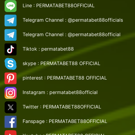
Line : PERMATABET88OFFICIAL
Telegram Channel : @permatabet88officials
Telegram Channel : @permatabet88official
Tiktok : permatabet88
skype : PERMATABET88 OFFICIAL
pinterest : PERMATABET88 OFFICIAL
Instagram : permatabet88official
Twitter : PERMATABET88OFFICIAL
Fanspage : PERMATABET88OFFICIAL