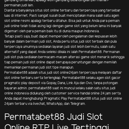
gampang dimainkan, apalagi lebih gampang dibandingkan permainan-
permainan judi lain.
Diantara banyaknya situs slot online terbaru dan terpercaya yang tersebar
luas di internet. Pasti sangat susah buat menciptakan mana salah satu agen
slot online resmi apalagi terbaru ditahun. Bisa jadi untuk Anda para pemain
judi online telah tidak asing lagi dengan game slot yang belum lama ini banyak
digemari oleh para pemain baik itu di dunia maupun Indonesia.
Tetapi pasti saja, buat dapat memperoleh pengalaman dan kepuasan lebih
banyak dalam bermain judi slot, Anda perlu situs judi slot terbaik dan pula
terpercaya umumnya sediakan layanan judi slot lebih bermutu, salah satu
alternatif yang dapat Anda seleksi dikala ini ialah Permatabet88. Permainan
judi slot pula sediakan bermacam-macam alterasi game slot menarik sehingga
tiap pemain judi slot online dapat berupaya peruntungan dengan memilah
memainkan permainan judi slot tipe manapun.
Permatabet88 adalah situs judi slot online24jam terpercaya melayani daftar
slot online terbaru serta terlengkap. Permatabet88 selaku agen slot gacor
pragmatic play deposit via Gopay, Dana, Link Aja dan Ovo, tanpa potongan
bayaran admin. permatabet88 saat ini muncul selaku salah satu situs judi
online indonesia didukung oleh customer service handal online 24 jam serta
Anda dapat menghubungi Pragmatic Play Permatabet88 situs judi slot online
24jam terbaru via livechat, WhatsApp, dan Telegram.
Permatabet88 Judi Slot
Online RTP Live Tertinggi