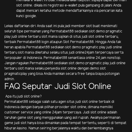
memakai e wallet ini buat melaksanakan deposit supaya dapat bermain
slot online. dikala ini registrasi e-wallet pula gampang di jalani Anda
dapat mencari ketahui metode mendaftarkannya via pencarian kata
kunci google.
Lekas daftarkan diri Anda saat ini pula jadi member slot buat menikmati
seluruh tipe permainan yang Permatabet88 sediakan slot demo pragmatic
play judi online terbaru slot mania sajikan di situs judi slot online terbaru,
terbaik Permatabet88 login ataupun Slot Permatabet88. Hingga Anda tak
heran apabila Permatabet88 sediakan slot demo pragmatic play judi online
terbaru slot mania diketahui selaku situs judi online24jam terpercaya serta
terpopuler di Indonesia. Permatabet88 senantiasa online 24 jam nonstop.
Jangan ragukan Permatabet88 sediakan slot demo pragmatic play judi online
terbaru slot mania selaku penyedia slot online dengan demo slot
pragmaticplay yang bisa Anda mainkan secara free tanpa biaya potongan
admin.
FAQ Seputar Judi Slot Online
Apa itu judi slot online?
Permatabet88 sebagai salah satu agen situs judi slot online terbaik di
Indonesia dengan banyak pilihan provider slot online, dimana memiliki
customer service yang online 24jam terpercaya. Judi slot online adalah
taruhan game slot yang menggunakan uang asli rupiah. Awalnya permainan
game judi slot hanya bisa dimainkan pada tempat tertentu, seperti di tempat
hiburan kasino. Namun seiring berjalannya waktu dan berkembangnya