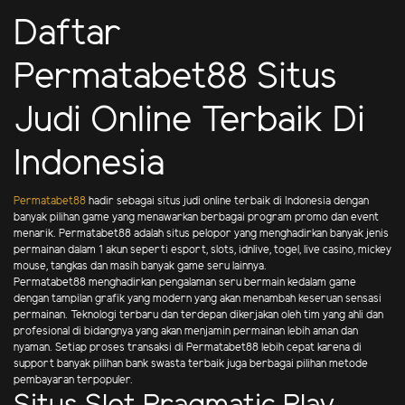
Daftar
Permatabet88 Situs
Judi Online Terbaik Di
Indonesia
Permatabet88
hadir sebagai situs judi online terbaik di Indonesia dengan
banyak pilihan game yang menawarkan berbagai program promo dan event
menarik. Permatabet88 adalah situs pelopor yang menghadirkan banyak jenis
permainan dalam 1 akun seperti esport, slots, idnlive, togel, live casino, mickey
mouse, tangkas dan masih banyak game seru lainnya.
Permatabet88 menghadirkan pengalaman seru bermain kedalam game
dengan tampilan grafik yang modern yang akan menambah keseruan sensasi
permainan. Teknologi terbaru dan terdepan dikerjakan oleh tim yang ahli dan
profesional di bidangnya yang akan menjamin permainan lebih aman dan
nyaman. Setiap proses transaksi di Permatabet88 lebih cepat karena di
support banyak pilihan bank swasta terbaik juga berbagai pilihan metode
pembayaran terpopuler.