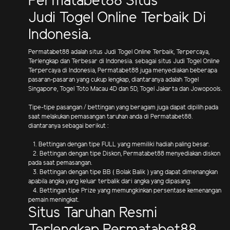
Permatabet88 Situs
Judi Togel Online Terbaik Di
Indonesia.
Permatabet88 adalah situs Judi Togel Online Terbaik, Terpercaya,
Terlengkap dan Terbesar di Indonesia. sebagai situs Judi Togel Online
Terpercaya di Indonesia, Permatabet88 juga menyediakan beberapa
pasaran-pasaran yang cukup lengkap, diantaranya adalah Togel
Singapore, Togel Toto Macau 4D dan 5D, Togel Jakarta dan Jowopools.
Tipe-tipe pasangan / bettingan yang beragam juga dapat dipilih pada
saat melakukan pemasangan taruhan anda di Permatabet88.
diantaranya sebagai berikut :
1. Bettingan dengan tipe FULL yang memiliki hadiah paling besar.
2. Bettingan dengan tipe Diskon, Permatabet88 menyediakan diskon
pada saat pemasangan.
3. Bettingan dengan tipe BB ( Bolak Balik ) yang dapat dimenangkan
apabila angka yang keluar terbalik dari angka yang dipasang.
4. Bettingan tipe Prize yang memungkinkan persentase kemenangan
pemain meningkat.
Situs Taruhan Resmi