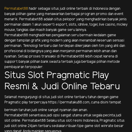
Permatabet88
hadir sebagai situs judi online terbaik di Indonesia dengan
banyak pilihan game yang menawarkan berbagai program promo dan event
menarik. Permatabet88 adalah situs pelopor yang menghadirkan banyak jenis
permainan dalam 1 akun seperti esport, slots, idnlive, togel, live casino, mickey
mouse, tangkas dan masih banyak game seru lainnya.
Permatabet88 menghadirkan pengalaman seru bermain kedalam game
dengan tampilan grafik yang modern yang akan menambah keseruan sensasi
permainan. Teknologi terbaru dan terdepan dikerjakan oleh tim yang ahli dan
profesional di bidangnya yang akan menjamin permainan lebih aman dan
nyaman. Setiap proses transaksi di Permatabet88 lebih cepat karena di
support banyak pilihan bank swasta terbaik juga berbagai pilihan metode
pembayaran terpopuler.
Situs Slot Pragmatic Play
Resmi & Judi Online Tebaru
Selamat mengunjungi di situs judi slot online terbaru tahun dengan game
Pragmatic play terpercaya
https://permataku88.com
, cuma disini tempat
bermain taruhan judi online sangat nyaman dan aman.
Permatabet88 senantiasa jadi opsi sangat utama untuk segala pecinta judi
slot online. Permatabet88 Selaku situs slot resmi Indonesia, Pragmatic situs
judi slot online 24jam terbaru sediakan ribuan tipe game slot winrate besar
yang dapat Anda mainkan sepuasnya.