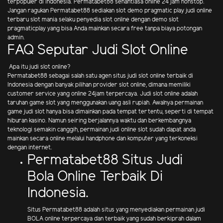
terpopuler di Indonesia. Permatabet88 senantiasa online 24 jam nonstop.
Jangan ragukan Permatabet88 sediakan slot demo pragmatic play judi online
terbaru slot mania selaku penyedia slot online dengan demo slot
pragmaticplay yang bisa Anda mainkan secara free tanpa biaya potongan
admin.
FAQ Seputar Judi Slot Online
Apa itu judi slot online?
Permatabet88 sebagai salah satu agen situs judi slot online terbaik di
Indonesia dengan banyak pilihan provider slot online, dimana memiliki
customer service yang online 24jam terpercaya. Judi slot online adalah
taruhan game slot yang menggunakan uang asli rupiah. Awalnya permainan
game judi slot hanya bisa dimainkan pada tempat tertentu, seperti di tempat
hiburan kasino. Namun seiring berjalannya waktu dan berkembangnya
teknologi semakin canggih, permainan judi online slot sudah dapat anda
mainkan secara online melalui handphone dan komputer yang terkoneksi
dengan internet.
Permatabet88 Situs Judi
Bola Online Terbaik Di
Indonesia.
Situs Permatabet88 adalah situs yang menyediakan permainan judi
BOLA online terpercaya dan terbaik yang sudah berkiprah dalam