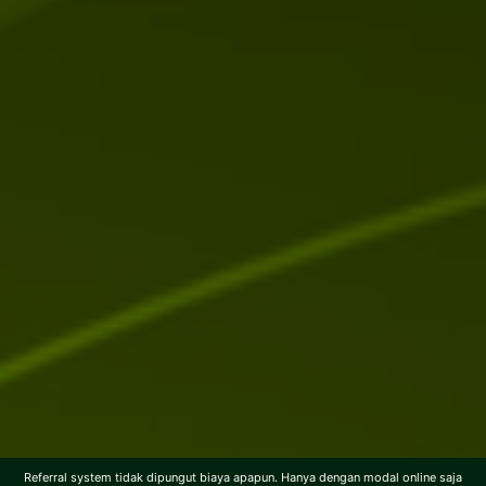
Referral system tidak dipungut biaya apapun. Hanya dengan modal online saja