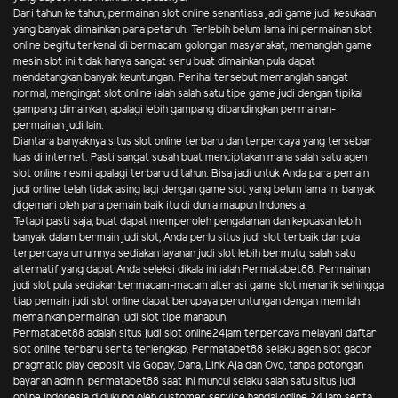
Dari tahun ke tahun, permainan slot online senantiasa jadi game judi kesukaan
yang banyak dimainkan para petaruh. Terlebih belum lama ini permainan slot
online begitu terkenal di bermacam golongan masyarakat, memanglah game
mesin slot ini tidak hanya sangat seru buat dimainkan pula dapat
mendatangkan banyak keuntungan. Perihal tersebut memanglah sangat
normal, mengingat slot online ialah salah satu tipe game judi dengan tipikal
gampang dimainkan, apalagi lebih gampang dibandingkan permainan-
permainan judi lain.
Diantara banyaknya situs slot online terbaru dan terpercaya yang tersebar
luas di internet. Pasti sangat susah buat menciptakan mana salah satu agen
slot online resmi apalagi terbaru ditahun. Bisa jadi untuk Anda para pemain
judi online telah tidak asing lagi dengan game slot yang belum lama ini banyak
digemari oleh para pemain baik itu di dunia maupun Indonesia.
Tetapi pasti saja, buat dapat memperoleh pengalaman dan kepuasan lebih
banyak dalam bermain judi slot, Anda perlu situs judi slot terbaik dan pula
terpercaya umumnya sediakan layanan judi slot lebih bermutu, salah satu
alternatif yang dapat Anda seleksi dikala ini ialah Permatabet88. Permainan
judi slot pula sediakan bermacam-macam alterasi game slot menarik sehingga
tiap pemain judi slot online dapat berupaya peruntungan dengan memilah
memainkan permainan judi slot tipe manapun.
Permatabet88 adalah situs judi slot online24jam terpercaya melayani daftar
slot online terbaru serta terlengkap. Permatabet88 selaku agen slot gacor
pragmatic play deposit via Gopay, Dana, Link Aja dan Ovo, tanpa potongan
bayaran admin. permatabet88 saat ini muncul selaku salah satu situs judi
online indonesia didukung oleh customer service handal online 24 jam serta