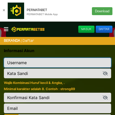
×
PERMATABET
Download
PERMATABET Mobile App
MASUK
DAFTAR
Daftar
BERANDA
Informasi Akun
Wajib Kombinasi Huruf kecil & Angka, .
Minimal karakter adalah 8. Contoh : strong89