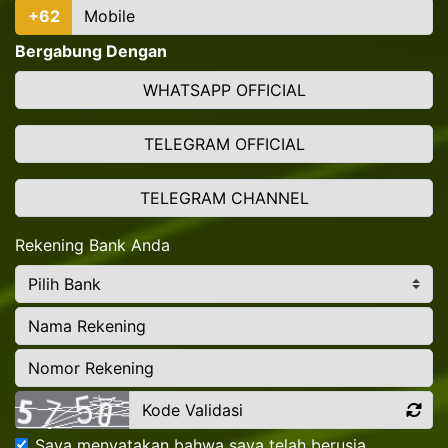
+62
Bergabung Dengan
WHATSAPP OFFICIAL
TELEGRAM OFFICIAL
TELEGRAM CHANNEL
Rekening Bank Anda
Saya menyatakan bahwa saya telah berusia