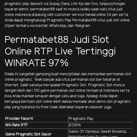
pragmatic play deposit via Gopay, Dana, Link Aja dan Ovo, tanpa potongan
bayaran admin. permatabet88 saat ini muncul selaku salah satu situs judi
online indonesia didukung oleh customer service handal online 24 jam serta
Anda dapat menghubungi Pragmatic Play Permatabet88 situs judi slot online
24jam terbaru via livechat, WhatsApp, dan Telegram.
Permatabet88 Judi Slot
Online RTP Live Tertinggi
WINRATE 97%
Dikala ini sangatlah gampang buat menciptakan dan memainkan permainan slot
online pragmatic. Telah banyak ada situs permainan slot bertebaran di
Internet. Salah satunya merupakan Pragmatic Slot. Pragmatic Slot muncul
dengan lebih dari 100 game permainan slot online terbaik di Indonesia serta
bisa Anda mainkan lumayan dengan satu akun saja. Apalagi Anda dapat
berupaya bermain slot online lebih dahulu memakai akun demo slot pragmatic
play yang nyatanya itu free tidak dikenakan bayaran sepeser juga.
Provider Favorit
Pragmatic Play
Win Rate RTP
97,59%
Gates Of Olympus, Sweet Bonanza,
Game Pragmatic Slot Gacor