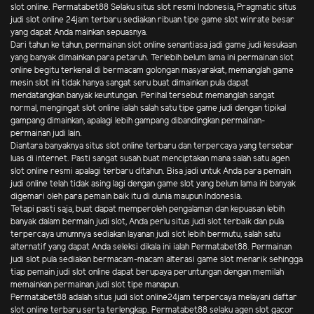
slot online. Permatabet88 Selaku situs slot resmi Indonesia, Pragmatic situs
judi slot online 24jam terbaru sediakan ribuan tipe game slot winrate besar
yang dapat Anda mainkan sepuasnya.
Dari tahun ke tahun, permainan slot online senantiasa jadi game judi kesukaan
yang banyak dimainkan para petaruh. Terlebih belum lama ini permainan slot
online begitu terkenal di bermacam golongan masyarakat, memanglah game
mesin slot ini tidak hanya sangat seru buat dimainkan pula dapat
mendatangkan banyak keuntungan. Perihal tersebut memanglah sangat
normal, mengingat slot online ialah salah satu tipe game judi dengan tipikal
gampang dimainkan, apalagi lebih gampang dibandingkan permainan-
permainan judi lain.
Diantara banyaknya situs slot online terbaru dan terpercaya yang tersebar
luas di internet. Pasti sangat susah buat menciptakan mana salah satu agen
slot online resmi apalagi terbaru ditahun. Bisa jadi untuk Anda para pemain
judi online telah tidak asing lagi dengan game slot yang belum lama ini banyak
digemari oleh para pemain baik itu di dunia maupun Indonesia.
Tetapi pasti saja, buat dapat memperoleh pengalaman dan kepuasan lebih
banyak dalam bermain judi slot, Anda perlu situs judi slot terbaik dan pula
terpercaya umumnya sediakan layanan judi slot lebih bermutu, salah satu
alternatif yang dapat Anda seleksi dikala ini ialah Permatabet88. Permainan
judi slot pula sediakan bermacam-macam alterasi game slot menarik sehingga
tiap pemain judi slot online dapat berupaya peruntungan dengan memilah
memainkan permainan judi slot tipe manapun.
Permatabet88 adalah situs judi slot online24jam terpercaya melayani daftar
slot online terbaru serta terlengkap. Permatabet88 selaku agen slot gacor