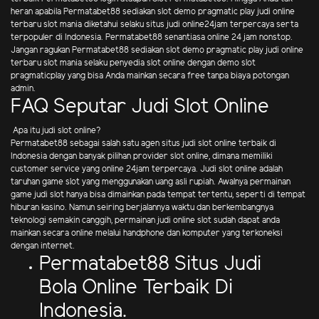
heran apabila Permatabet88 sediakan slot demo pragmatic play judi online
terbaru slot mania diketahui selaku situs judi online24jam terpercaya serta
terpopuler di Indonesia. Permatabet88 senantiasa online 24 jam nonstop.
Jangan ragukan Permatabet88 sediakan slot demo pragmatic play judi online
terbaru slot mania selaku penyedia slot online dengan demo slot
pragmaticplay yang bisa Anda mainkan secara free tanpa biaya potongan
admin.
FAQ Seputar Judi Slot Online
Apa itu judi slot online?
Permatabet88 sebagai salah satu agen situs judi slot online terbaik di
Indonesia dengan banyak pilihan provider slot online, dimana memiliki
customer service yang online 24jam terpercaya. Judi slot online adalah
taruhan game slot yang menggunakan uang asli rupiah. Awalnya permainan
game judi slot hanya bisa dimainkan pada tempat tertentu, seperti di tempat
hiburan kasino. Namun seiring berjalannya waktu dan berkembangnya
teknologi semakin canggih, permainan judi online slot sudah dapat anda
mainkan secara online melalui handphone dan komputer yang terkoneksi
dengan internet.
Permatabet88 Situs Judi
Bola Online Terbaik Di
Indonesia.