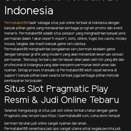
Indonesia
Permatabet88
hadir sebagai situs judi online terbaik di Indonesia dengan
banyak pilihan game yang menawarkan berbagai program promo dan event
menarik. Permatabet88 adalah situs pelopor yang menghadirkan banyak jenis
permainan dalam 1 akun seperti esport, slots, idnlive, togel, live casino, mickey
mouse, tangkas dan masih banyak game seru lainnya.
Permatabet88 menghadirkan pengalaman seru bermain kedalam game
dengan tampilan grafik yang modern yang akan menambah keseruan sensasi
permainan. Teknologi terbaru dan terdepan dikerjakan oleh tim yang ahli dan
profesional di bidangnya yang akan menjamin permainan lebih aman dan
nyaman. Setiap proses transaksi di Permatabet88 lebih cepat karena di
support banyak pilihan bank swasta terbaik juga berbagai pilihan metode
pembayaran terpopuler.
Situs Slot Pragmatic Play
Resmi & Judi Online Tebaru
Selamat mengunjungi di situs judi slot online terbaru tahun dengan game
Pragmatic play terpercaya
https://permataku88.com
, cuma disini tempat
bermain taruhan judi online sangat nyaman dan aman.
Permatabet88 senantiasa jadi opsi sangat utama untuk segala pecinta judi